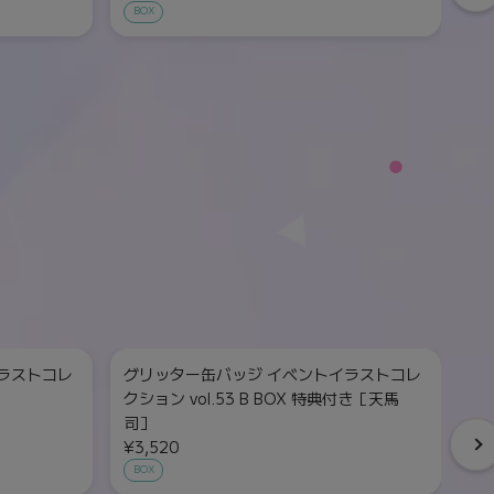
BOX
ラストコレ
グリッター缶バッジ イベントイラストコレ
グ
クション vol.53 B BOX 特典付き［天馬
クシ
司］
¥
¥3,520
単
BOX