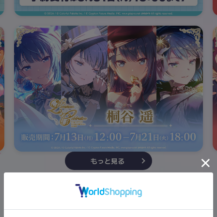
もっと見る
ePick card series