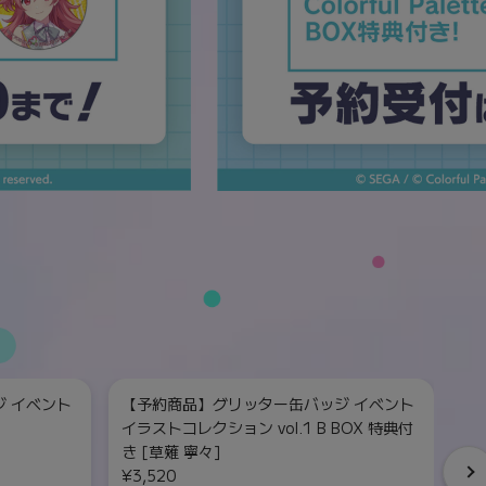
 イベント
【予約商品】グリッター缶バッジ イベント
【
イラストコレクション vol.1 B BOX 特典付
イ
き [草薙 寧々]
¥
¥3,520
単