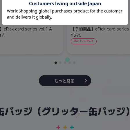
ick card series vol.1 A
【予約商品】ePick card series v
付き
¥275
単品（ランダム）
もっと見る
缶バッジ（グリッター缶バッジ