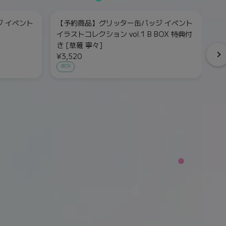
 イベント
【予約商品】グリッター缶バッジ イベント
【
イラストコレクション vol.1 B BOX 特典付
イ
き [草薙 寧々]
¥
¥3,520
単
BOX