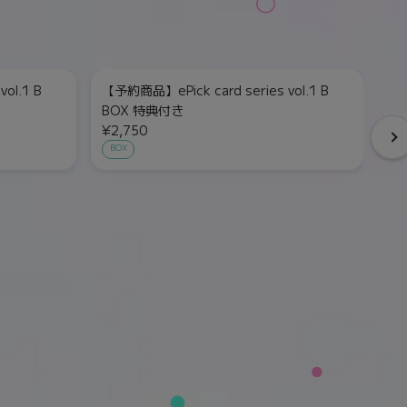
ol.1 B
【予約商品】ePick card series vol.1 B
【予
BOX 特典付き
¥2
¥2,750
単
BOX
）