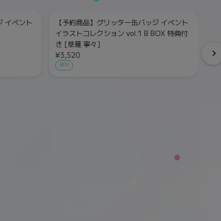
 イベント
【予約商品】グリッター缶バッジ イベント
【
イラストコレクション vol.1 B BOX 特典付
イ
き [草薙 寧々]
¥
¥3,520
単
BOX