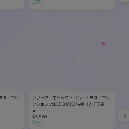
BOX
ラストコレ
グリッター缶バッジ イベントイラストコレ
グ
クション vol.53 B BOX 特典付き［天馬
クシ
司］
¥
¥3,520
単
BOX