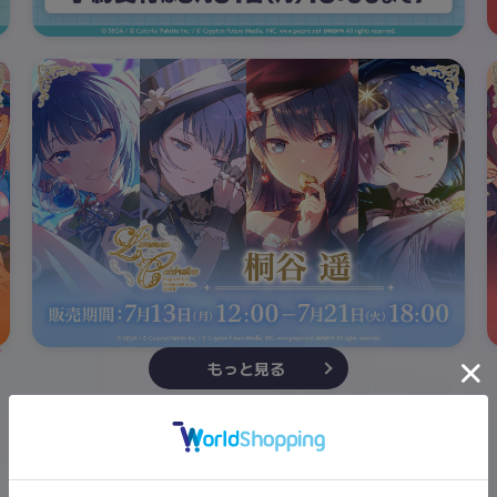
もっと見る
ePick card series