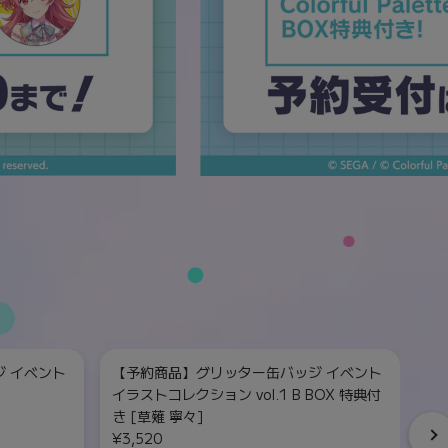
 イベント
【予約商品】グリッター缶バッジ イベント
【
イラストコレクション vol.1 B BOX 特典付
イ
き [草薙 寧々]
¥
¥3,520
単