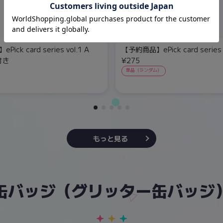
ick card series vol.1 A
【予約商品】ePick card series v
付き
¥275
単品（ランダム）
もっと見る
缶バッジ（グリッター缶バッジ