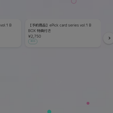
ol.1 B
【予約商品】ePick card series vol.1 B
【予
BOX 特典付き
¥2
¥2,750
単
BOX
）