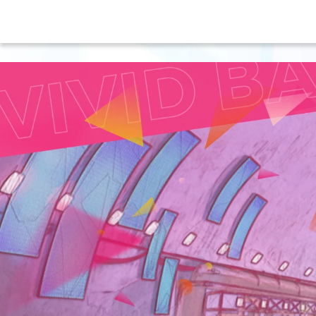
ツ
に
進
む