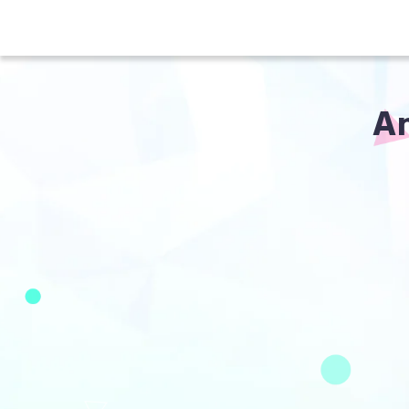
ツ
に
進
む
コ
A
レ
ク
シ
ョ
ン
: