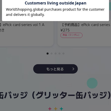
ick card series vol.1 A
【予約商品】ePick card series v
付き
¥275
単品（ランダム）
もっと見る
缶バッジ（グリッター缶バッジ