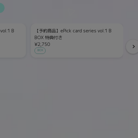
ol.1 B
【予約商品】ePick card series vol.1 B
【予
BOX 特典付き
¥2
¥2,750
単
BOX
）