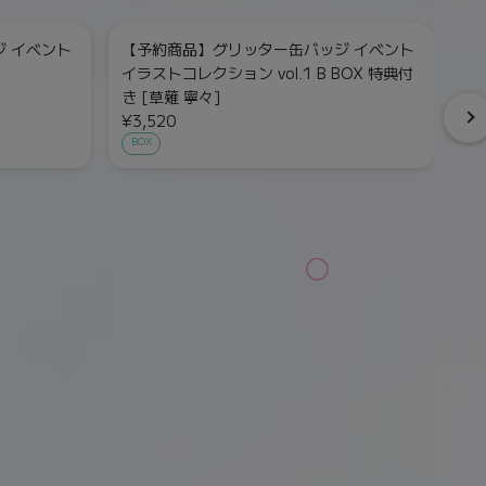
 イベント
【予約商品】グリッター缶バッジ イベント
【
イラストコレクション vol.1 B BOX 特典付
イ
き [草薙 寧々]
¥
¥3,520
単
BOX