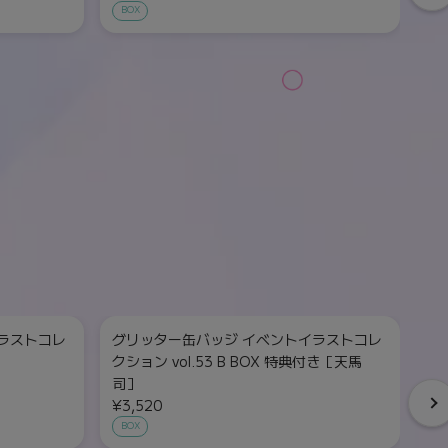
BOX
ラストコレ
グリッター缶バッジ イベントイラストコレ
グ
クション vol.53 B BOX 特典付き［天馬
クシ
司］
¥
¥3,520
単
BOX