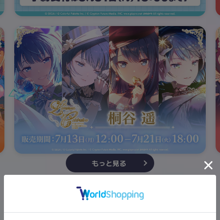
もっと見る
ePick card series