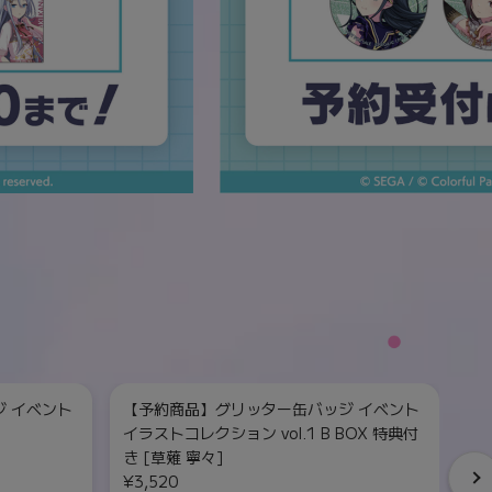
 イベント
【予約商品】グリッター缶バッジ イベント
【
イラストコレクション vol.1 B BOX 特典付
イ
き [草薙 寧々]
¥
¥3,520
単